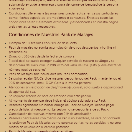
reservas@thesecretspa.cl
, antes de realizar la compra online o presencial
,
adjuntando e-rut de la empresa y copia del carné de identidad de la persona
autorizada.
Condiciones diferentes a las anteriores pueden aplicar en casos particulares
como: fechas especiales, promociones o concursos. En estos casos las
condiciones serán claramente explicadas y especificadas en nuestra pagina
web y en las tarjetas respectivas.
Condiciones de Nuestros Pack de Masajes
Compra de 10 sesiones con 20% de descuento.
Pack de masajes no admite acumulación de otros descuentos, ni online ni
presenciales.
Duración: 365 días desde la fecha de compra.
Flexibilidad: se puede escoger cualquier servicio de nuestro catálogo y se
descontará del Pack con un 20% dcto del valor de lista. (esto puede afectar el
número total de sesiones)
Pack de Masajes son Individuales (no Pack compartido)
Se podrá regalar Gift Card de masajes descontando del Pack, manteniendo el
20% de descuento. (máx. 3 Gift Card a la misma persona)
Atenciones sin restricción de días/ horario/sucursal, solo sujeto a disponibilidad
de agenda del spa.
Se requiere reserva de hora de atención con anticipación
Al momento de agendar debe indicar el código asignado a su Pack.
Reservas agendadas sin indicar código de Pack de Masajes, deberá pagar
precio de lista, sin descuento. La sesión no se descontará de su Pack.
Cancelación de reservas mínimo con 24h de anticipación.
Reservas canceladas con menos de 24h o no atendidas, se dará por cobrada
la sesión de Pack de Masajes como garantía por las horas perdidas, y no será
motivo de devolución ni cambio posterior.
Pack de Masajes no reembolsables en dinero.