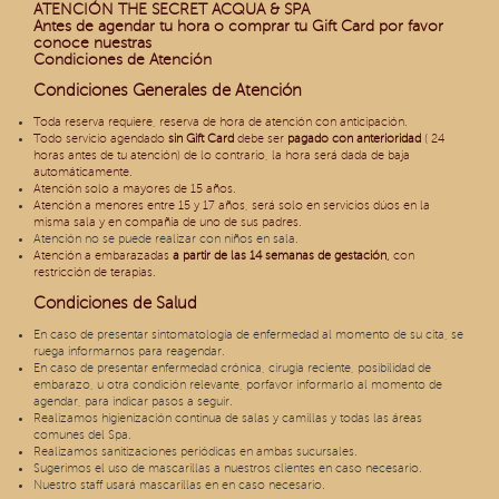
ATENCIÓN THE SECRET ACQUA & SPA
Antes de agendar tu hora o comprar tu Gift Card por favor
conoce nuestras
Condiciones de Atención
Condiciones Generales de Atención
Toda reserva requiere, reserva de hora de atención con anticipación.
Todo servicio agendado
sin
Gift Card
debe ser
pagado con anterioridad
( 24
horas antes de tu atención) de lo contrario, la hora será dada de baja
automáticamente.
Atención solo a mayores de 15 años.
Atención a menores entre 15 y 17 años, será solo en servicios dúos en la
misma sala y en compañía de uno de sus padres.
Atención no se puede realizar con niños en sala.
Atención a embarazadas
a partir de las 14 semanas de gestación,
con
restricción de terapias.
Condiciones de Salud
En caso de presentar sintomatología de enfermedad al momento de su cita, se
ruega informarnos para reagendar.
En caso de presentar enfermedad crónica, cirugía reciente, posibilidad de
embarazo, u otra condición relevante, porfavor informarlo al momento de
agendar, para indicar pasos a seguir.
Realizamos higienización continua de salas y camillas y todas las áreas
comunes del Spa.
Realizamos sanitizaciones periódicas en ambas sucursales.
Sugerimos el uso de mascarillas a nuestros clientes en caso necesario.
Nuestro staff usará mascarillas en en caso necesario.