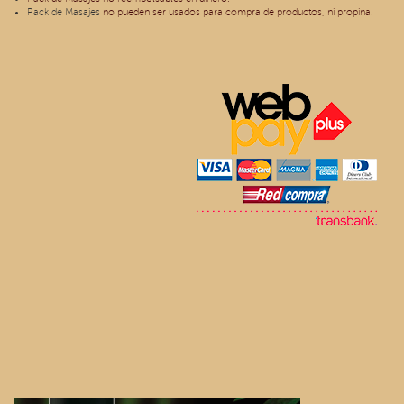
Pack de Masajes
no pueden ser usados para compra de productos, ni propina.