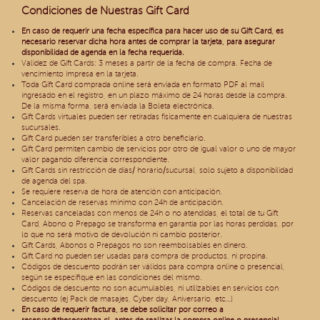
Condiciones de Nuestras Gift Card
En caso de requerir una fecha específica para hacer uso de su Gift Card, es
necesario reservar dicha hora antes de comprar la tarjeta, para asegurar
disponibilidad de agenda en la fecha requerida.
Validez de Gift Cards: 3 meses a partir de la fecha de compra. Fecha de
vencimiento impresa en la tarjeta.
Toda Gift Card comprada online será enviada en formato PDF al mail
ingresado en el registro, en un plazo máximo de 24 horas desde la compra.
De la misma forma, será enviada la Boleta electrónica.
Gift Cards virtuales pueden ser retiradas físicamente en cualquiera de nuestras
sucursales.
Gift Card pueden ser transferibles a otro beneficiario.
Gift Card permiten cambio de servicios por otro de igual valor o uno de mayor
valor pagando diferencia correspondiente.
Gift Cards sin restricción de días/ horario/sucursal, solo sujeto a disponibilidad
de agenda del spa.
Se requiere reserva de hora de atención con anticipación.
Cancelación de reservas mínimo con 24h de anticipación.
Reservas canceladas con menos de 24h o no atendidas, el total de tu Gift
Card, Abono o Prepago se transforma en garantía por las horas perdidas, por
lo que no será motivo de devolución ni cambio posterior.
Gift Cards, Abonos o Prepagos no son reembolsables en dinero.
Gift Card no pueden ser usadas para compra de productos, ni propina.
Códigos de descuento podrán ser válidos para compra online o presencial,
según se especifique en las condiciones del mismo.
Códigos de descuento no son acumulables, ni utilizables en servicios con
descuento (ej Pack de masajes, Cyber day, Aniversario, etc…)
En caso de requerir factura, se debe solicitar por correo a