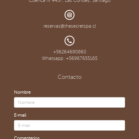
Cuenca N°4457, Las Condes, Santiago
reservas@thesecretspa.cl
+56264690860
Whatsapp: +56967655165
Contacto
Nombre
E-mail
Comentarios