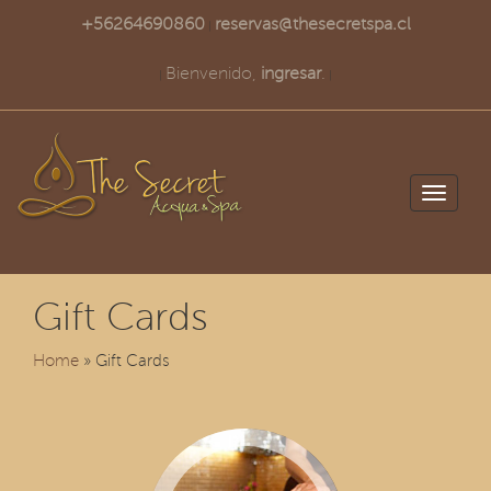
+56264690860
reservas@thesecretspa.cl
|
Bienvenido,
ingresar
.
|
|
Toggle
navigati
Gift Cards
Home
» Gift Cards