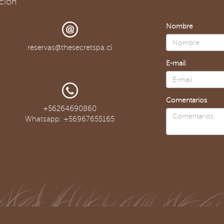
ción
Nombre
reservas@thesecretspa.cl
E-mail
Comentarios
+56264690860
Whatsapp: +56967655165