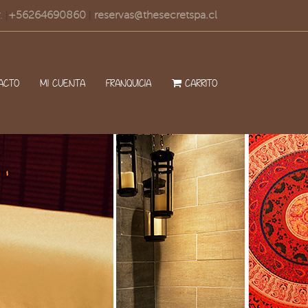
.
+56264690860
reservas@thesecretspa.cl
|
|
ACTO
MI CUENTA
FRANQUICIA
CARRITO