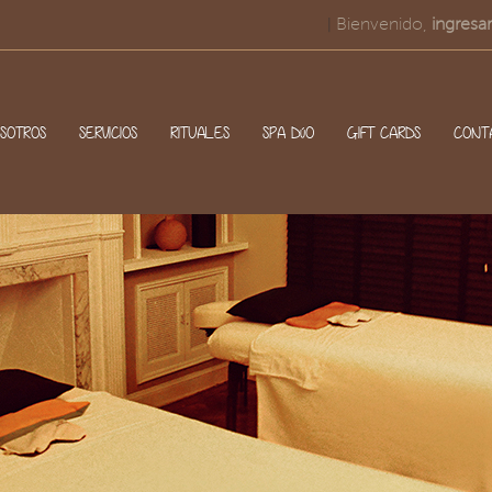
Bienvenido,
ingresar
|
SOTROS
SERVICIOS
RITUALES
SPA DúO
GIFT CARDS
CONT