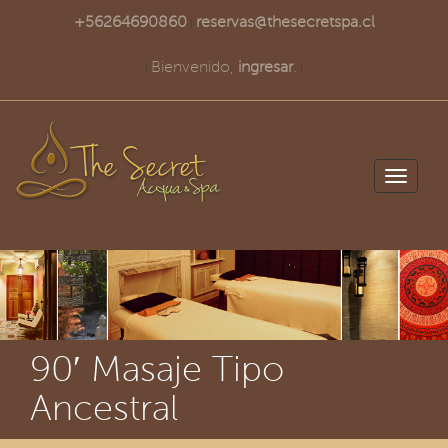
+56264690860
reservas@thesecretspa.cl
|
Bienvenido,
ingresar
.
|
|
Toggle
navigati
90′ Masaje Tipo
Ancestral