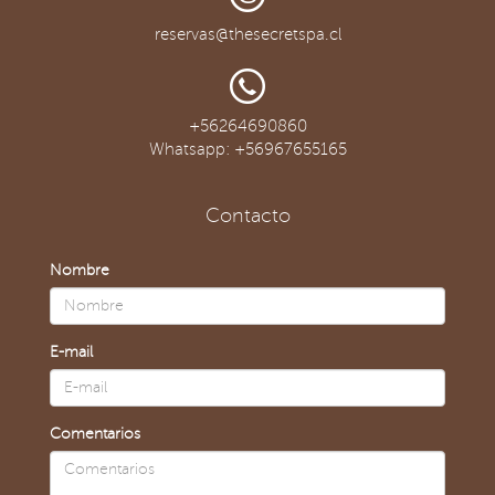
reservas@thesecretspa.cl
+56264690860
Whatsapp: +56967655165
Contacto
Nombre
E-mail
Comentarios