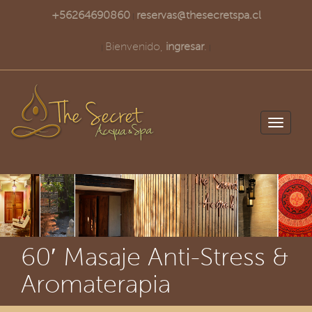
+56264690860
reservas@thesecretspa.cl
|
Bienvenido,
ingresar
.
|
|
Toggle
navigati
60′ Masaje Anti-Stress &
Aromaterapia