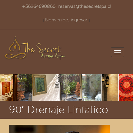
+56264690860
reservas@thesecretspa.cl
|
Bienvenido,
ingresar
.
|
|
Toggle
navigati
90′ Drenaje Linfatico