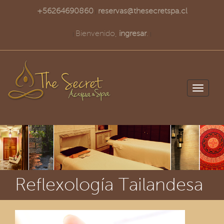
+56264690860
reservas@thesecretspa.cl
|
Bienvenido,
ingresar
.
|
|
Toggle
navigati
Reflexología Tailandesa