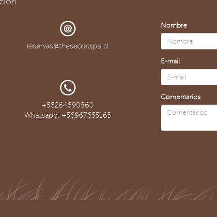
ción
Nombre
reservas@thesecretspa.cl
E-mail
Comentarios
+56264690860
Whatsapp: +56967655165