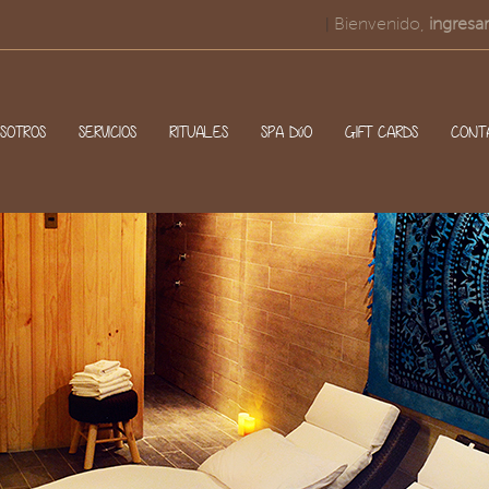
Bienvenido,
ingresar
|
SOTROS
SERVICIOS
RITUALES
SPA DúO
GIFT CARDS
CONT