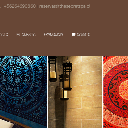
.
+56264690860
reservas@thesecretspa.cl
|
|
ACTO
MI CUENTA
FRANQUICIA
CARRITO