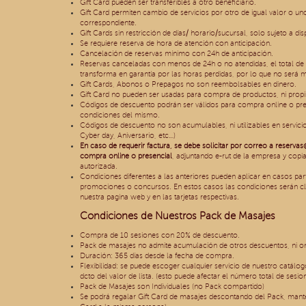
Gift Card pueden ser transferibles a otro beneficiario.
Gift Card permiten cambio de servicios por otro de igual valor o u
correspondiente.
Gift Cards sin restricción de días/ horario/sucursal, solo sujeto a di
Se requiere reserva de hora de atención con anticipación.
Cancelación de reservas mínimo con 24h de anticipación.
Reservas canceladas con menos de 24h o no atendidas, el total de
transforma en garantía por las horas perdidas, por lo que no será 
Gift Cards, Abonos o Prepagos no son reembolsables en dinero.
Gift Card no pueden ser usadas para compra de productos, ni propi
Códigos de descuento podrán ser válidos para compra online o pres
condiciones del mismo.
Códigos de descuento no son acumulables, ni utilizables en servici
Cyber day, Aniversario, etc…)
En caso de requerir factura, se debe solicitar por correo a
reservas
compra online o presencial
, adjuntando e-rut de la empresa y copia
autorizada.
Condiciones diferentes a las anteriores pueden aplicar en casos pa
promociones o concursos. En estos casos las condiciones serán cl
nuestra pagina web y en las tarjetas respectivas.
Condiciones de Nuestros Pack de Masajes
Compra de 10 sesiones con 20% de descuento.
Pack de masajes no admite acumulación de otros descuentos, ni onl
Duración: 365 días desde la fecha de compra.
Flexibilidad: se puede escoger cualquier servicio de nuestro catál
dcto del valor de lista. (esto puede afectar el número total de sesio
Pack de Masajes son Individuales (no Pack compartido)
Se podrá regalar Gift Card de masajes descontando del Pack, mante