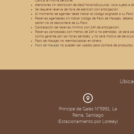
Card a la misma persona)
Atenciones sin restricción de días/ horario/sucursal, solo sujeto a d
Se requiere reserva de hora de atención con anticipación
Al momento de agendar debe indicar el código asignado a su Pack.
Reservas agendadas sin indicar código de Pack de Masajes, deberá p
sesión no se descontará de su Pack.
Cancelación de reservas mínimo con 24h de anticipación.
Reservas canceladas con menos de 24h o no atendidas, se dará po
como garantía por las horas perdidas, y no será motivo de devoluci
Pack de Masajes no reembolsables en dinero.
Pack de Masajes
no pueden ser usados para compra de productos, 
Ubica
Príncipe de Gales N°5991, La
Reina, Santiago
(Estacionamiento por Loreley)