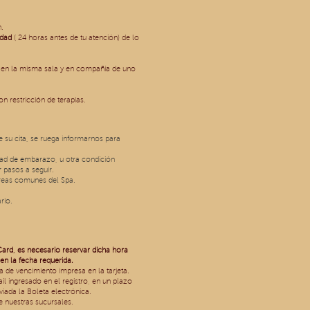
n.
idad
( 24 horas antes de tu atención) de lo
s en la misma sala y en compañía de uno
n restricción de terapias.
su cita, se ruega informarnos para
idad de embarazo, u otra condición
 pasos a seguir.
áreas comunes del Spa.
rio.
Card, es necesario reservar dicha hora
en la fecha requerida.
a de vencimiento impresa en la tarjeta.
l ingresado en el registro, en un plazo
ada la Boleta electrónica.
de nuestras sucursales.