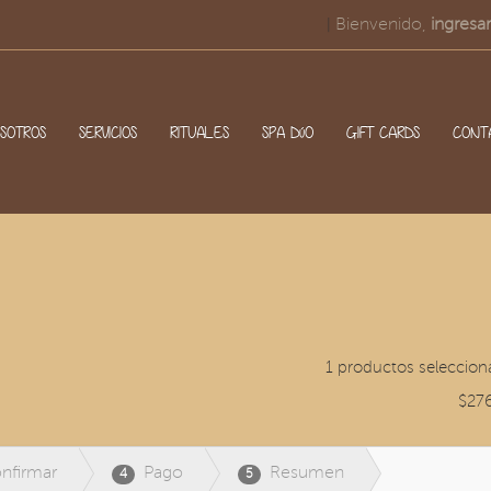
Bienvenido,
ingresar
|
SOTROS
SERVICIOS
RITUALES
SPA DúO
GIFT CARDS
CONT
1 productos seleccion
$27
nfirmar
Pago
Resumen
4
5