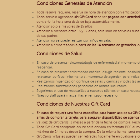
Condiciones Generales de Atención
Toda reserva requiere, reserva de hora de atención con anticipació
Todo servicio agendado
sin
Gift Card
debe ser
pagado con anterior
contrario, la hora será dada de baja automáticamente.
Atención solo a mayores de 15 años.
Atención a menores entre 15 y 17 años, será solo en servicios dúo
de sus padres.
Atención no se puede realizar con niños en sala.
Atención a embarazadas
a partir de las 14 semanas de gestación,
co
Condiciones de Salud
En caso de presentar sintomatología de enfermedad al momento de 
reagendar.
En caso de presentar enfermedad crónica, cirugía reciente, posibil
relevante, porfavor informarlo al momento de agendar, para indicar
Realizamos higienización continua de salas y camillas y todas las 
Realizamos sanitizaciones periódicas en ambas sucursales.
Sugerimos el uso de mascarillas a nuestros clientes en caso necesa
Nuestro staff usará mascarillas en en caso necesario.
Condiciones de Nuestras Gift Card
En caso de requerir una fecha específica para hacer uso de su Gift 
antes de comprar la tarjeta, para asegurar disponibilidad de agenda 
Validez de Gift Cards: 3 meses a partir de la fecha de compra. Fech
Toda Gift Card comprada online será enviada en formato PDF al mai
máximo de 24 horas desde la compra. De la misma forma, será envi
Gift Cards virtuales pueden ser retiradas físicamente en cualquiera 