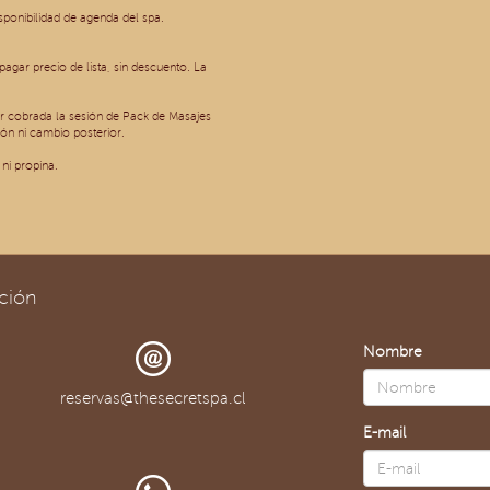
isponibilidad de agenda del spa.
agar precio de lista, sin descuento. La
r cobrada la sesión de Pack de Masajes
ón ni cambio posterior.
ni propina.
ción
Nombre
reservas@thesecretspa.cl
E-mail