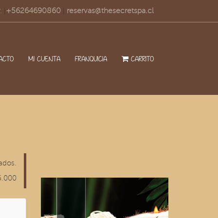
.
+56264690860
reservas@thesecretspa.cl
|
|
ACTO
MI CUENTA
FRANQUICIA
CARRITO
ados.
6.000