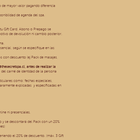
no de mayor valor pagando diferencia
sponibilidad de agenda del spa.
 tu Gift Card, Abono o Prepago se
motivo de devolución ni cambio posterior.
na.
encial, según se especifique en las
os con descuento (ej Pack de masajes,
@thesecretspa.cl
, antes de realizar la
 del carné de identidad de la persona
rticulares como: fechas especiales,
aramente explicadas y especificadas en
ine ni presenciales.
ogo y se descontará del Pack con un 20%
nes)
niendo el 20% de descuento. (máx. 3 Gift