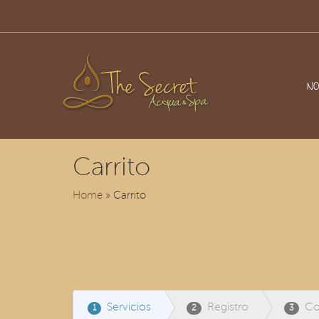
NO
Carrito
Home
» Carrito
Servicios
Registro
Co
1
2
3