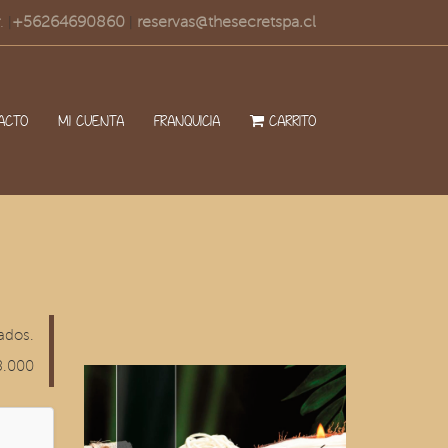
.
+56264690860
reservas@thesecretspa.cl
|
|
ACTO
MI CUENTA
FRANQUICIA
CARRITO
ados.
8.000