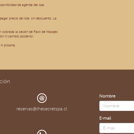
isponibilidad de agenda del spa.
agar precio de lista, sin descuento. La
r cobrada la sesión de Pack de Masajes
ón ni cambio posterior.
ni propina.
ción
Nombre
reservas@thesecretspa.cl
E-mail