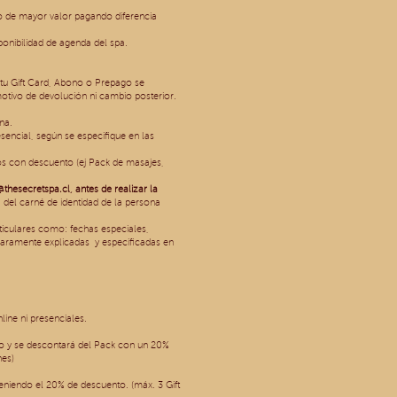
no de mayor valor pagando diferencia
sponibilidad de agenda del spa.
 tu Gift Card, Abono o Prepago se
motivo de devolución ni cambio posterior.
na.
encial, según se especifique en las
os con descuento (ej Pack de masajes,
@thesecretspa.cl
, antes de realizar la
 del carné de identidad de la persona
rticulares como: fechas especiales,
aramente explicadas y especificadas en
ine ni presenciales.
ogo y se descontará del Pack con un 20%
nes)
niendo el 20% de descuento. (máx. 3 Gift