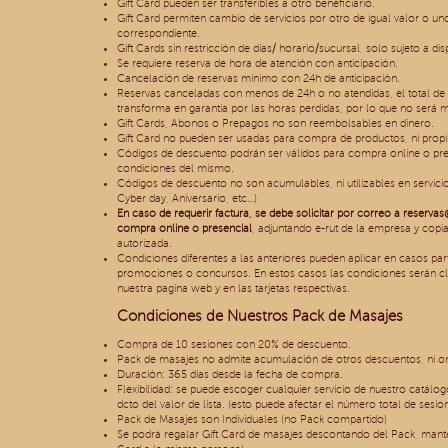
Gift Card pueden ser transferibles a otro beneficiario.
Gift Card permiten cambio de servicios por otro de igual valor o u
correspondiente.
Gift Cards sin restricción de días/ horario/sucursal, solo sujeto a di
Se requiere reserva de hora de atención con anticipación.
Cancelación de reservas mínimo con 24h de anticipación.
Reservas canceladas con menos de 24h o no atendidas, el total de
transforma en garantía por las horas perdidas, por lo que no será 
Gift Cards, Abonos o Prepagos no son reembolsables en dinero.
Gift Card no pueden ser usadas para compra de productos, ni propi
Códigos de descuento podrán ser válidos para compra online o pres
condiciones del mismo.
Códigos de descuento no son acumulables, ni utilizables en servici
Cyber day, Aniversario, etc…)
En caso de requerir factura, se debe solicitar por correo a
reservas
compra online o presencial
, adjuntando e-rut de la empresa y copia
autorizada.
Condiciones diferentes a las anteriores pueden aplicar en casos pa
promociones o concursos. En estos casos las condiciones serán cl
nuestra pagina web y en las tarjetas respectivas.
Condiciones de Nuestros Pack de Masajes
Compra de 10 sesiones con 20% de descuento.
Pack de masajes no admite acumulación de otros descuentos, ni onl
Duración: 365 días desde la fecha de compra.
Flexibilidad: se puede escoger cualquier servicio de nuestro catál
dcto del valor de lista. (esto puede afectar el número total de sesio
Pack de Masajes son Individuales (no Pack compartido)
Se podrá regalar Gift Card de masajes descontando del Pack, mante