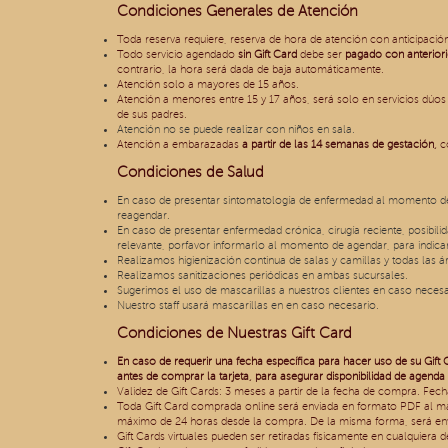
Condiciones Generales de Atención
Toda reserva requiere, reserva de hora de atención con anticipació
Todo servicio agendado
sin
Gift Card
debe ser
pagado con anterior
contrario, la hora será dada de baja automáticamente.
Atención solo a mayores de 15 años.
Atención a menores entre 15 y 17 años, será solo en servicios dúo
de sus padres.
Atención no se puede realizar con niños en sala.
Atención a embarazadas
a partir de las 14 semanas de gestación,
co
Condiciones de Salud
En caso de presentar sintomatología de enfermedad al momento de 
reagendar.
En caso de presentar enfermedad crónica, cirugía reciente, posibil
relevante, porfavor informarlo al momento de agendar, para indicar
Realizamos higienización continua de salas y camillas y todas las 
Realizamos sanitizaciones periódicas en ambas sucursales.
Sugerimos el uso de mascarillas a nuestros clientes en caso necesa
Nuestro staff usará mascarillas en en caso necesario.
Condiciones de Nuestras Gift Card
En caso de requerir una fecha específica para hacer uso de su Gift 
antes de comprar la tarjeta, para asegurar disponibilidad de agenda 
Validez de Gift Cards: 3 meses a partir de la fecha de compra. Fech
Toda Gift Card comprada online será enviada en formato PDF al mai
máximo de 24 horas desde la compra. De la misma forma, será envi
Gift Cards virtuales pueden ser retiradas físicamente en cualquiera 