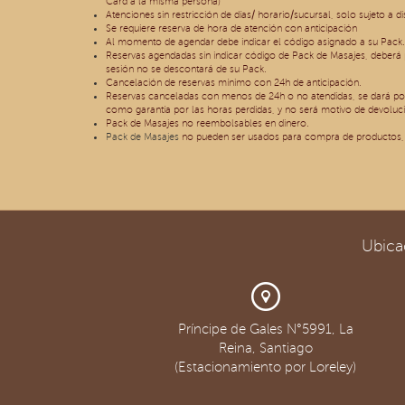
Card a la misma persona)
Atenciones sin restricción de días/ horario/sucursal, solo sujeto a d
Se requiere reserva de hora de atención con anticipación
Al momento de agendar debe indicar el código asignado a su Pack.
Reservas agendadas sin indicar código de Pack de Masajes, deberá p
sesión no se descontará de su Pack.
Cancelación de reservas mínimo con 24h de anticipación.
Reservas canceladas con menos de 24h o no atendidas, se dará po
como garantía por las horas perdidas, y no será motivo de devoluci
Pack de Masajes no reembolsables en dinero.
Pack de Masajes
no pueden ser usados para compra de productos, 
Ubica
Príncipe de Gales N°5991, La
Reina, Santiago
(Estacionamiento por Loreley)