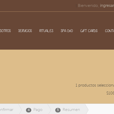
Bienvenido,
ingresar
|
SOTROS
SERVICIOS
RITUALES
SPA DúO
GIFT CARDS
CONT
1 productos seleccion
$10
nfirmar
Pago
Resumen
4
5