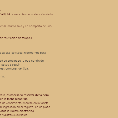
n.
idad
( 24 horas antes de tu atención) de lo
s en la misma sala y en compañía de uno
n restricción de terapias.
su cita, se ruega informarnos para
idad de embarazo, u otra condición
 pasos a seguir.
áreas comunes del Spa.
rio.
Card, es necesario reservar dicha hora
en la fecha requerida.
a de vencimiento impresa en la tarjeta.
l ingresado en el registro, en un plazo
ada la Boleta electrónica.
de nuestras sucursales.