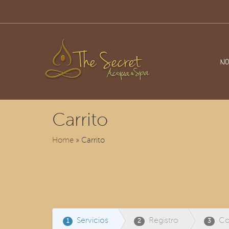
NO
Carrito
Home
» Carrito
Servicios
Registro
Co
1
2
3