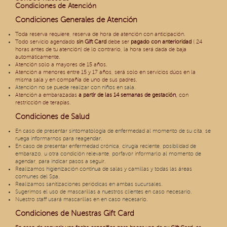
Condiciones de Atención
Condiciones Generales de Atención
Toda reserva requiere, reserva de hora de atención con anticipación.
Todo servicio agendado
sin
Gift Card
debe ser
pagado con anterioridad
( 24
horas antes de tu atención) de lo contrario, la hora será dada de baja
automáticamente.
Atención solo a mayores de 15 años.
Atención a menores entre 15 y 17 años, será solo en servicios dúos en la
misma sala y en compañía de uno de sus padres.
Atención no se puede realizar con niños en sala.
Atención a embarazadas
a partir de las 14 semanas de gestación,
con
restricción de terapias.
Condiciones de Salud
En caso de presentar sintomatología de enfermedad al momento de su cita, se
ruega informarnos para reagendar.
En caso de presentar enfermedad crónica, cirugía reciente, posibilidad de
embarazo, u otra condición relevante, porfavor informarlo al momento de
agendar, para indicar pasos a seguir.
Realizamos higienización continua de salas y camillas y todas las áreas
comunes del Spa.
Realizamos sanitizaciones periódicas en ambas sucursales.
Sugerimos el uso de mascarillas a nuestros clientes en caso necesario.
Nuestro staff usará mascarillas en en caso necesario.
Condiciones de Nuestras Gift Card