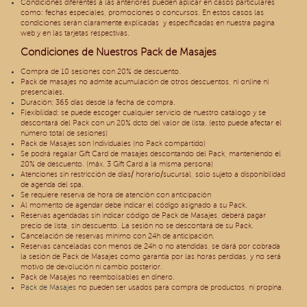
Condiciones diferentes a las anteriores pueden aplicar en casos particulares
como: fechas especiales, promociones o concursos. En estos casos las
condiciones serán claramente explicadas y especificadas en nuestra pagina
web y en las tarjetas respectivas.
Condiciones de Nuestros Pack de Masajes
Compra de 10 sesiones con 20% de descuento.
Pack de masajes no admite acumulación de otros descuentos, ni online ni
presenciales.
Duración: 365 días desde la fecha de compra.
Flexibilidad: se puede escoger cualquier servicio de nuestro catálogo y se
descontará del Pack con un 20% dcto del valor de lista. (esto puede afectar el
número total de sesiones)
Pack de Masajes son Individuales (no Pack compartido)
Se podrá regalar Gift Card de masajes descontando del Pack, manteniendo el
20% de descuento. (máx. 3 Gift Card a la misma persona)
Atenciones sin restricción de días/ horario/sucursal, solo sujeto a disponibilidad
de agenda del spa.
Se requiere reserva de hora de atención con anticipación
Al momento de agendar debe indicar el código asignado a su Pack.
Reservas agendadas sin indicar código de Pack de Masajes, deberá pagar
precio de lista, sin descuento. La sesión no se descontará de su Pack.
Cancelación de reservas mínimo con 24h de anticipación.
Reservas canceladas con menos de 24h o no atendidas, se dará por cobrada
la sesión de Pack de Masajes como garantía por las horas perdidas, y no será
motivo de devolución ni cambio posterior.
Pack de Masajes no reembolsables en dinero.
Pack de Masajes
no pueden ser usados para compra de productos, ni propina.