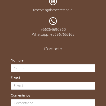
reservas@thesecretspa.cl
+56264690860
Whatsapp: +56967655165
Contacto
Nombre
E-mail
Comentarios