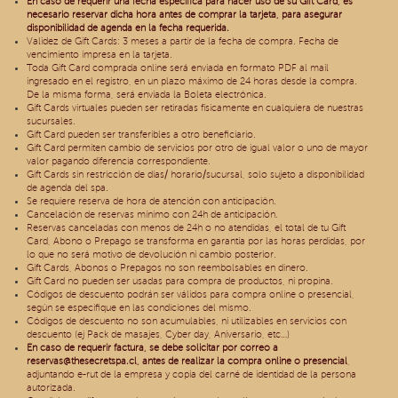
En caso de requerir una fecha específica para hacer uso de su Gift Card, es
necesario reservar dicha hora antes de comprar la tarjeta, para asegurar
disponibilidad de agenda en la fecha requerida.
Validez de Gift Cards: 3 meses a partir de la fecha de compra. Fecha de
vencimiento impresa en la tarjeta.
Toda Gift Card comprada online será enviada en formato PDF al mail
ingresado en el registro, en un plazo máximo de 24 horas desde la compra.
De la misma forma, será enviada la Boleta electrónica.
Gift Cards virtuales pueden ser retiradas físicamente en cualquiera de nuestras
sucursales.
Gift Card pueden ser transferibles a otro beneficiario.
Gift Card permiten cambio de servicios por otro de igual valor o uno de mayor
valor pagando diferencia correspondiente.
Gift Cards sin restricción de días/ horario/sucursal, solo sujeto a disponibilidad
de agenda del spa.
Se requiere reserva de hora de atención con anticipación.
Cancelación de reservas mínimo con 24h de anticipación.
Reservas canceladas con menos de 24h o no atendidas, el total de tu Gift
Card, Abono o Prepago se transforma en garantía por las horas perdidas, por
lo que no será motivo de devolución ni cambio posterior.
Gift Cards, Abonos o Prepagos no son reembolsables en dinero.
Gift Card no pueden ser usadas para compra de productos, ni propina.
Códigos de descuento podrán ser válidos para compra online o presencial,
según se especifique en las condiciones del mismo.
Códigos de descuento no son acumulables, ni utilizables en servicios con
descuento (ej Pack de masajes, Cyber day, Aniversario, etc…)
En caso de requerir factura, se debe solicitar por correo a
reservas@thesecretspa.cl
, antes de realizar la compra online o presencial
,
adjuntando e-rut de la empresa y copia del carné de identidad de la persona
autorizada.