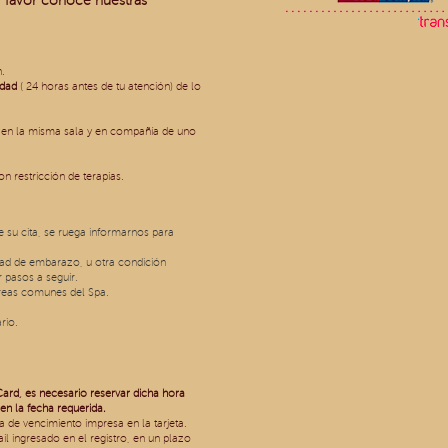
r favor conoce nuestras
n.
idad
( 24 horas antes de tu atención) de lo
s en la misma sala y en compañía de uno
n restricción de terapias.
su cita, se ruega informarnos para
idad de embarazo, u otra condición
 pasos a seguir.
áreas comunes del Spa.
rio.
Card, es necesario reservar dicha hora
en la fecha requerida.
a de vencimiento impresa en la tarjeta.
l ingresado en el registro, en un plazo