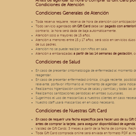
Antes de agendar tu hora o comprar tu Gift Card po
Condiciones de Atención
Condiciones Generales de Atención
Toda reserva requiere, reserva de hora de atención con anticipació
Todo servicio agendado
sin
Gift Card
debe ser
pagado con anterior
contrario, la hora será dada de baja automáticamente.
Atención solo a mayores de 15 años.
Atención a menores entre 15 y 17 años, será solo en servicios dúo
de sus padres.
Atención no se puede realizar con niños en sala.
Atención a embarazadas
a partir de las 14 semanas de gestación,
co
Condiciones de Salud
En caso de presentar sintomatología de enfermedad al momento de 
reagendar.
En caso de presentar enfermedad crónica, cirugía reciente, posibil
relevante, porfavor informarlo al momento de agendar, para indicar
Realizamos higienización continua de salas y camillas y todas las 
Realizamos sanitizaciones periódicas en ambas sucursales.
Sugerimos el uso de mascarillas a nuestros clientes en caso necesa
Nuestro staff usará mascarillas en en caso necesario.
Condiciones de Nuestras Gift Card
En caso de requerir una fecha específica para hacer uso de su Gift 
antes de comprar la tarjeta, para asegurar disponibilidad de agenda 
Validez de Gift Cards: 3 meses a partir de la fecha de compra. Fech
Toda Gift Card comprada online será enviada en formato PDF al mai