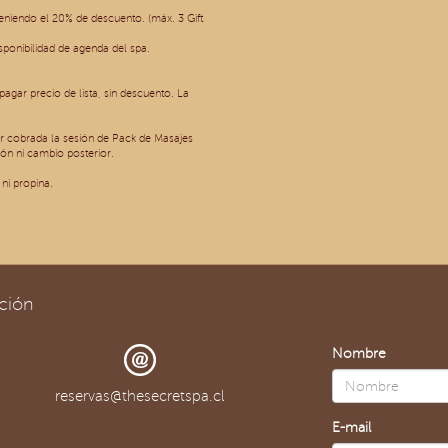
niendo el 20% de descuento. (máx. 3 Gift
isponibilidad de agenda del spa.
agar precio de lista, sin descuento. La
r cobrada la sesión de Pack de Masajes
ón ni cambio posterior.
ni propina.
ción
Nombre
reservas@thesecretspa.cl
E-mail