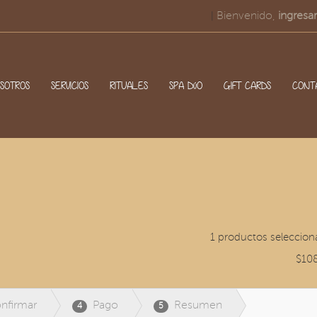
Bienvenido,
ingresar
|
SOTROS
SERVICIOS
RITUALES
SPA DúO
GIFT CARDS
CONT
1 productos seleccion
$10
nfirmar
Pago
Resumen
4
5