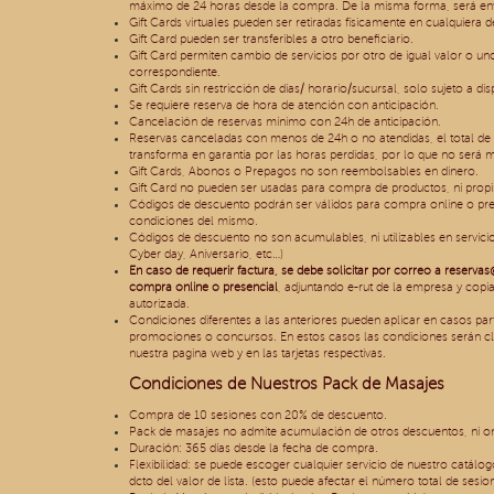
máximo de 24 horas desde la compra. De la misma forma, será envi
Gift Cards virtuales pueden ser retiradas físicamente en cualquiera 
Gift Card pueden ser transferibles a otro beneficiario.
Gift Card permiten cambio de servicios por otro de igual valor o u
correspondiente.
Gift Cards sin restricción de días/ horario/sucursal, solo sujeto a di
Se requiere reserva de hora de atención con anticipación.
Cancelación de reservas mínimo con 24h de anticipación.
Reservas canceladas con menos de 24h o no atendidas, el total de
transforma en garantía por las horas perdidas, por lo que no será 
Gift Cards, Abonos o Prepagos no son reembolsables en dinero.
Gift Card no pueden ser usadas para compra de productos, ni propi
Códigos de descuento podrán ser válidos para compra online o pres
condiciones del mismo.
Códigos de descuento no son acumulables, ni utilizables en servici
Cyber day, Aniversario, etc…)
En caso de requerir factura, se debe solicitar por correo a
reservas
compra online o presencial
, adjuntando e-rut de la empresa y copia
autorizada.
Condiciones diferentes a las anteriores pueden aplicar en casos pa
promociones o concursos. En estos casos las condiciones serán cl
nuestra pagina web y en las tarjetas respectivas.
Condiciones de Nuestros Pack de Masajes
Compra de 10 sesiones con 20% de descuento.
Pack de masajes no admite acumulación de otros descuentos, ni onl
Duración: 365 días desde la fecha de compra.
Flexibilidad: se puede escoger cualquier servicio de nuestro catál
dcto del valor de lista. (esto puede afectar el número total de sesio