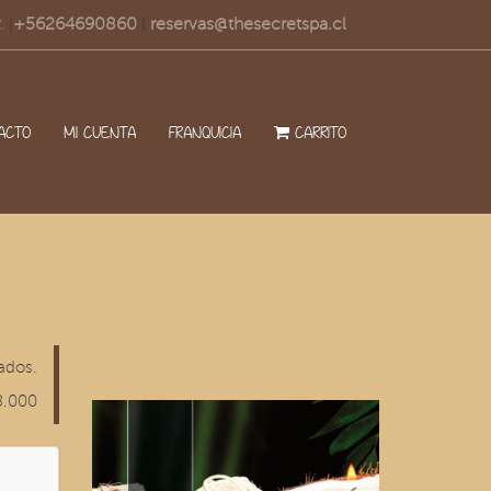
.
+56264690860
reservas@thesecretspa.cl
|
|
ACTO
MI CUENTA
FRANQUICIA
CARRITO
ados.
8.000