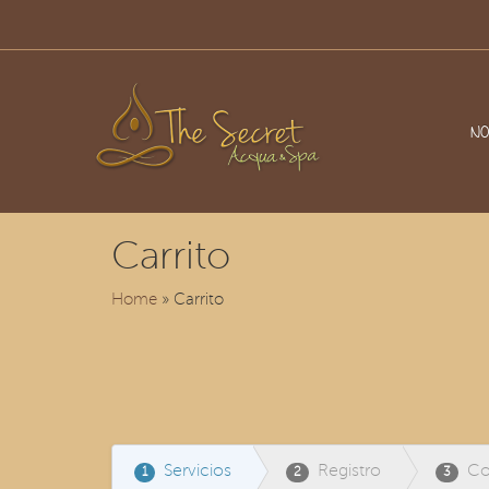
NO
Carrito
Home
» Carrito
Servicios
Registro
Co
1
2
3