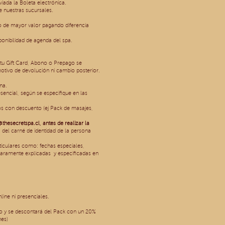
ada la Boleta electrónica.
de nuestras sucursales.
no de mayor valor pagando diferencia
sponibilidad de agenda del spa.
 tu Gift Card, Abono o Prepago se
motivo de devolución ni cambio posterior.
na.
encial, según se especifique en las
os con descuento (ej Pack de masajes,
@thesecretspa.cl
, antes de realizar la
 del carné de identidad de la persona
rticulares como: fechas especiales,
aramente explicadas y especificadas en
ine ni presenciales.
ogo y se descontará del Pack con un 20%
nes)