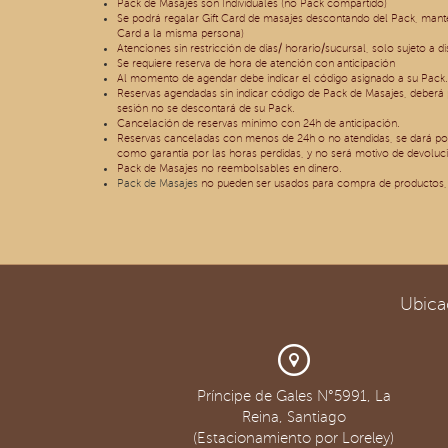
Pack de Masajes son Individuales (no Pack compartido)
Se podrá regalar Gift Card de masajes descontando del Pack, mante
Card a la misma persona)
Atenciones sin restricción de días/ horario/sucursal, solo sujeto a d
Se requiere reserva de hora de atención con anticipación
Al momento de agendar debe indicar el código asignado a su Pack.
Reservas agendadas sin indicar código de Pack de Masajes, deberá p
sesión no se descontará de su Pack.
Cancelación de reservas mínimo con 24h de anticipación.
Reservas canceladas con menos de 24h o no atendidas, se dará po
como garantía por las horas perdidas, y no será motivo de devoluci
Pack de Masajes no reembolsables en dinero.
Pack de Masajes
no pueden ser usados para compra de productos, 
Ubica
Príncipe de Gales N°5991, La
Reina, Santiago
(Estacionamiento por Loreley)