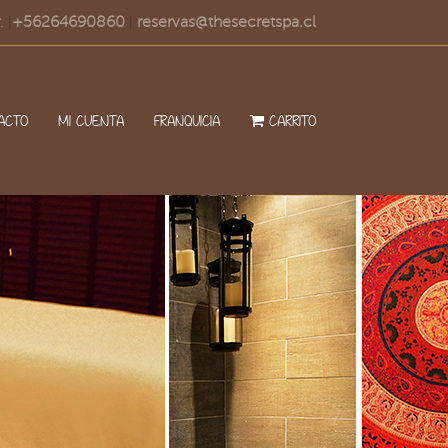
.
+56264690860
reservas@thesecretspa.cl
|
|
ACTO
MI CUENTA
FRANQUICIA
CARRITO