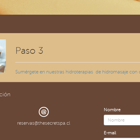
Paso 3
Sumérgete en nuestras hidroterapias de hidromasaje con 
ción
Nombre
reservas@thesecretspa.cl
E-mail