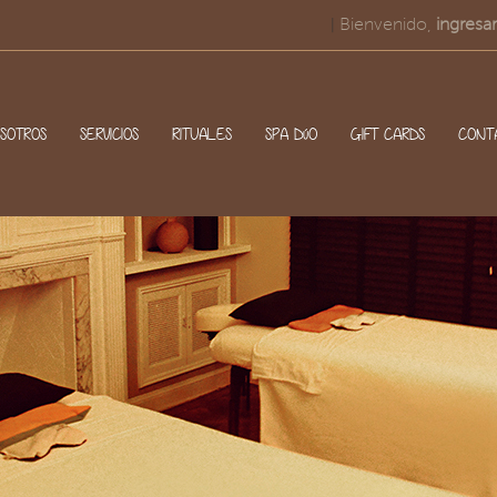
Bienvenido,
ingresar
|
SOTROS
SERVICIOS
RITUALES
SPA DúO
GIFT CARDS
CONT