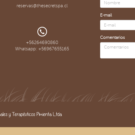
reservas@thesecretspa.cl
E-mail
Comentarios
+56264690860
Whatsapp: +56967655165
les y Terapéuticos Pimienta Ltda