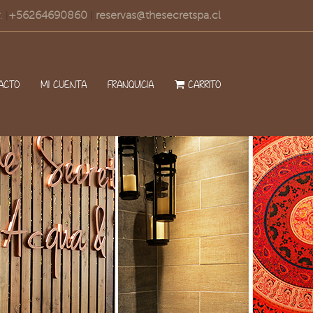
.
+56264690860
reservas@thesecretspa.cl
|
|
ACTO
MI CUENTA
FRANQUICIA
CARRITO